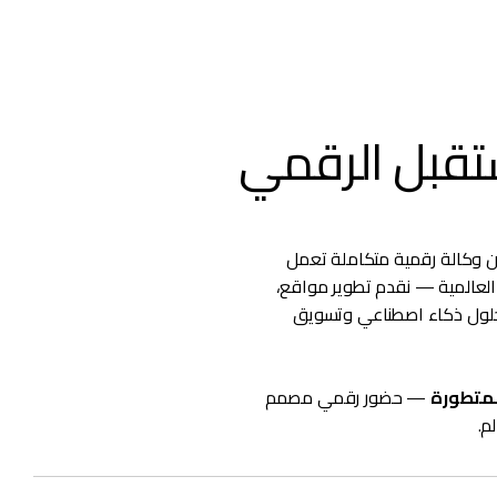
تقبل
الرقمي
نحن وكالة رقمية متكاملة تعمل
العالمية — نقدم تطوير مواقع،
ت موبايل، برمجيات مخصصة، SEO، تصميم UI/UX، حلول ذكاء اصطناعي وتسويق
لمتطورة
— حضور رقمي مصمم
م.